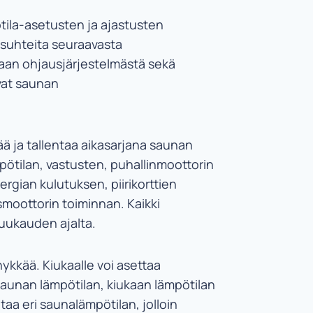
ötila-asetusten ja ajastusten
osuhteita seuraavasta
kaan ohjausjärjestelmästä sekä
vat saunan
ä ja tallentaa aikasarjana saunan
mpötilan, vastusten, puhallinmoottorin
gian kulutuksen, piirikorttien
moottorin toiminnan. Kaikki
uukauden ajalta.
ykkää. Kiukaalle voi asettaa
saunan lämpötilan, kiukaan lämpötilan
ntaa eri saunalämpötilan, jolloin