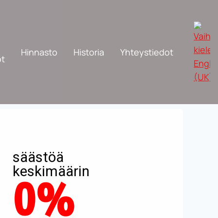
Hinnasto
Historia
Yhteystiedot
ot
säästöä
keskimäärin
0%