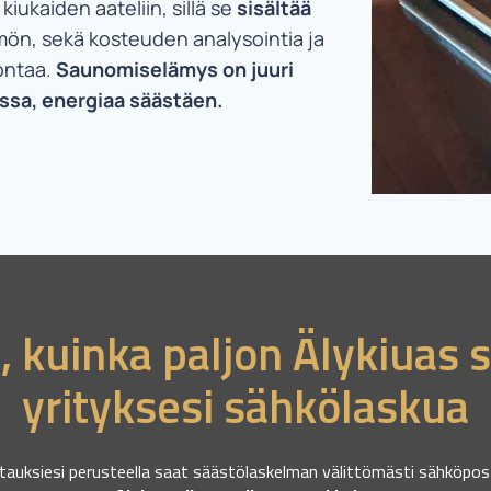
ukaiden aateliin, sillä se
sisältää
mön, sekä kosteuden analysointia ja
ontaa.
Saunomiselämys on juuri
sa, energiaa säästäen.