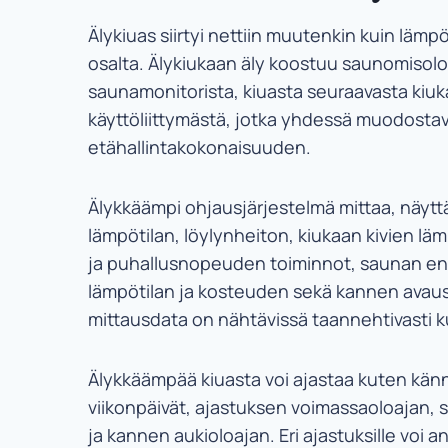
Älykiuas siirtyi nettiin muutenkin kuin lämp
osalta. Älykiukaan äly koostuu saunomisol
saunamonitorista, kiuasta seuraavasta kiu
käyttöliittymästä, jotka yhdessä muodosta
etähallintakokonaisuuden.
Älykkäämpi ohjausjärjestelmä mittaa, näyttä
lämpötilan, löylynheiton, kiukaan kivien lä
ja puhallusnopeuden toiminnot, saunan ener
lämpötilan ja kosteuden sekä kannen avaus
mittausdata on nähtävissä taannehtivasti k
Älykkäämpää kiuasta voi ajastaa kuten känn
viikonpäivät, ajastuksen voimassaoloajan, 
ja kannen aukioloajan. Eri ajastuksille voi a