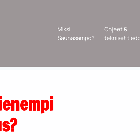
Miksi
Ohjeet &
Saunasampo?
tekniset tied
ienempi
us?