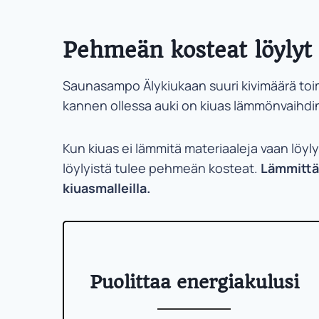
Pehmeän kosteat löylyt
Saunasampo Älykiukaan suuri kivimäärä toim
kannen ollessa auki on kiuas lämmönvaihdin
Kun kiuas ei lämmitä materiaaleja vaan löyl
löylyistä tulee pehmeän kosteat.
Lämmittäm
kiuasmalleilla.
Puolittaa energiakulusi