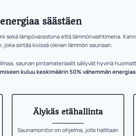
 energiaa säästäen
ii sekä lämpövarastona että lämmönvaihtimena. Kannen
, joka siirtää kivissä olevan lämmön saunaan.
yilmaa, saunan pintamateriaalit säilyvät hyvinä huoma
iseen kuluu keskimäärin 50% vähemmän energiaa, ku
Älykäs etähallinta
Saunamonitor on ohjelma, jolla hallitaan