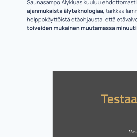
Saunasampo Älykiuas kuuluu ehdottomasti ki
ajanmukaista älyteknologiaa
, tarkkaa läm
helppokäyttöistä etäohjausta, että etävalv
toiveiden mukainen muutamassa minuutis