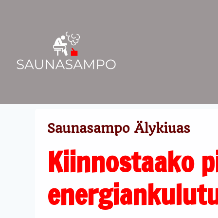
Siirry
sisältöön
Saunasampo Älykiuas
Kiinnostaako p
energiankulut